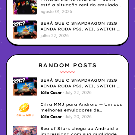
está a situação real do emulador
de Xbox 360?
agosto 01, 2026
SERÁ QUE O SNAPDRAGON 732G
AINDA RODA PS2, WII, SWITCH E
3DS?
julho 22, 2026
RANDOM POSTS
SERÁ QUE O SNAPDRAGON 732G
AINDA RODA PS2, WII, SWITCH E
3DS?
Júlio Cesar
July 22, 2026
Citra MMJ para Android — Um dos
melhores emuladores de
Nintendo 3DS O Citra MMJ
Júlio Cesar
July 20, 2026
continua
Sea of ​​Stars chega ao Android e
impressiona com sua qualidade