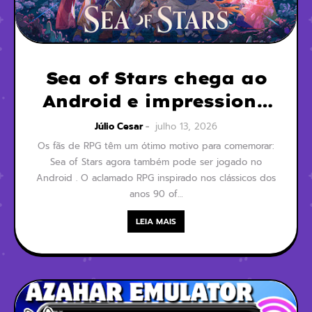
Sea of ​​Stars chega ao
Android e impressiona
com sua qualidade
Júlio Cesar
julho 13, 2026
Os fãs de RPG têm um ótimo motivo para comemorar:
Sea of Stars agora também pode ser jogado no
Android . O aclamado RPG inspirado nos clássicos dos
anos 90 of…
LEIA MAIS