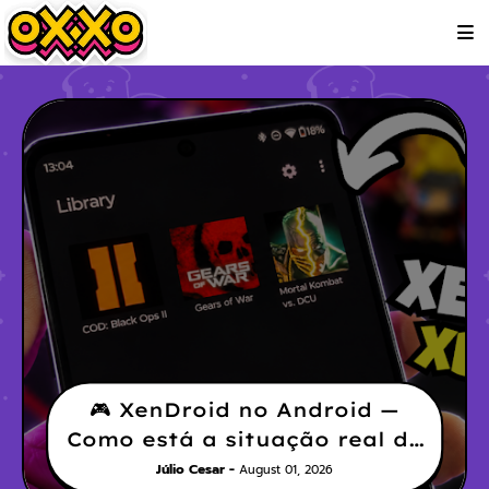
🎮 XenDroid no Android —
Como está a situação real do
emulador de Xbox 360?
Júlio Cesar
August 01, 2026