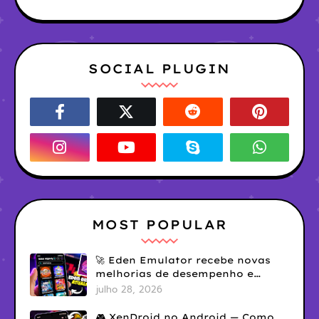
SOCIAL PLUGIN
MOST POPULAR
🚀 Eden Emulator recebe novas
melhorias de desempenho e
compatibilidade
julho 28, 2026
🎮 XenDroid no Android — Como