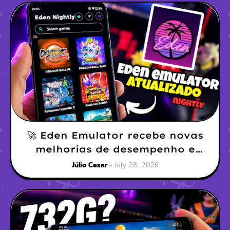
🚀 Eden Emulator recebe novas
melhorias de desempenho e
compatibilidade
Júlio Cesar
July 28, 2026