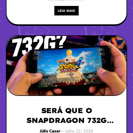
LEIA MAIS
SERÁ QUE O
SNAPDRAGON 732G
AINDA RODA PS2, WII,
Júlio Cesar
julho 22, 2026