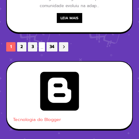
comunidade evoluiu na adap…
LEIA MAIS
...
1
2
3
34
Tecnologia do Blogger