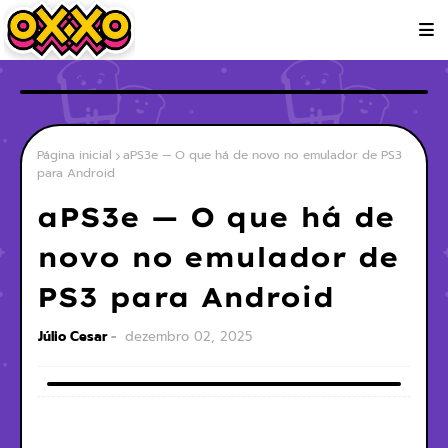
Página inicial
aPS3e — O que há de novo no emulador de PS3
para Android
aPS3e — O que há de
novo no emulador de
PS3 para Android
Júlio Cesar
dezembro 02, 2025