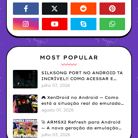
MOST POPULAR
SILKSONG PORT NO ANDROID TA
INCRÍVEL!! COMO ACESSAR E
INSTALAR GRÁTIS!
julho 07, 2026
🎮 XenDroid no Android — Como
está a situação real do emulador
de Xbox 360?
agosto 01, 2026
🚀 ARMSX2 Refresh para Android
— A nova geração da emulação
de PS2
julho 03, 2026