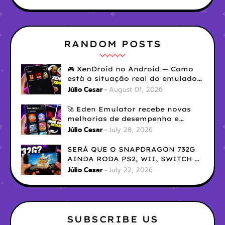
RANDOM POSTS
🎮 XenDroid no Android — Como
está a situação real do emulador
de Xbox 360?
Júlio Cesar
August 01, 2026
🚀 Eden Emulator recebe novas
melhorias de desempenho e
compatibilidade
Júlio Cesar
July 28, 2026
SERÁ QUE O SNAPDRAGON 732G
AINDA RODA PS2, WII, SWITCH E
3DS?
Júlio Cesar
July 22, 2026
SUBSCRIBE US